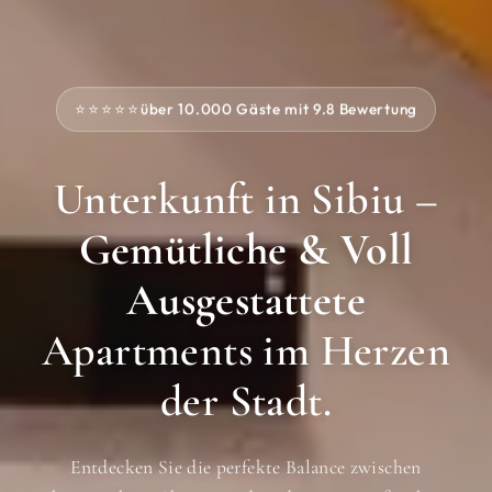
⭐⭐⭐⭐⭐
über 10.000 Gäste mit 9.8 Bewertung
Unterkunft in Sibiu –
Gemütliche & Voll
Ausgestattete
Apartments im Herzen
der Stadt.
Entdecken Sie die perfekte Balance zwischen