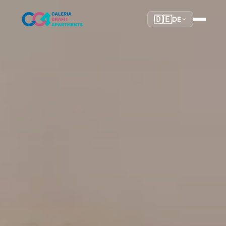
🇩🇪
DE