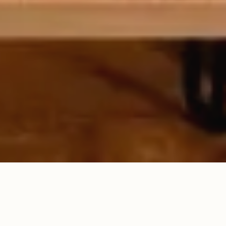
Galeria Grafit
Premium Apartments • Sibiu
7+
10.000+
JAHRE ERFAHRUNG
ZUFRIEDENE GÄSTE