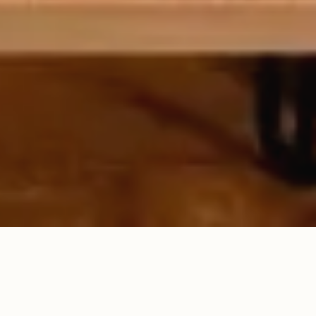
Galeria Grafit
Premium Apartments • Sibiu
7+
10.000+
JAHRE ERFAHRUNG
ZUFRIEDENE GÄSTE