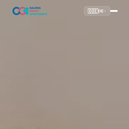
🇩🇪
DE