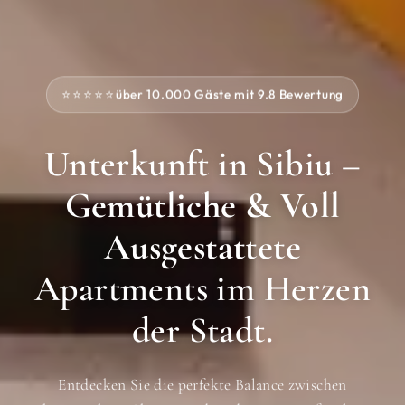
⭐⭐⭐⭐⭐
über 10.000 Gäste mit 9.8 Bewertung
Unterkunft in Sibiu –
Gemütliche & Voll
Ausgestattete
Apartments im Herzen
der Stadt.
Entdecken Sie die perfekte Balance zwischen