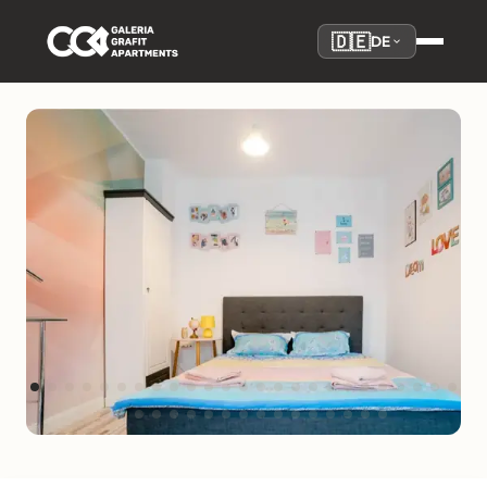
🇩🇪
DE