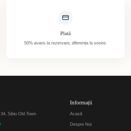
Plată
50% avans la rezervare, diferența la sosire.
Informații
. 34, Sibiu Old Town
Acasă
9
Despre Noi