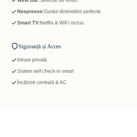
Wine Bar:
Selecție de vinuri.
Nespresso:
Gustul dimineților perfecte.
Smart TV:
Netflix & WiFi inclus.
Siguranță și Acces
Intrare privată
Sistem self check-in smart
Încălzire centrală & AC