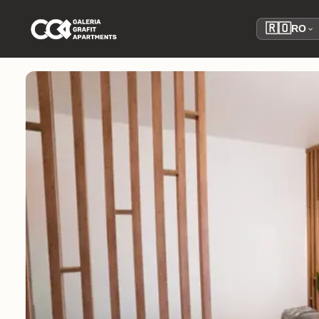
🇷🇴
RO