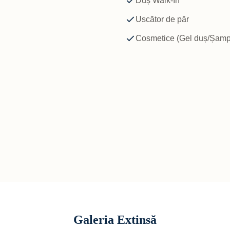
Duș Walk-In
Uscător de păr
Cosmetice (Gel duș/Șam
Galeria Extinsă