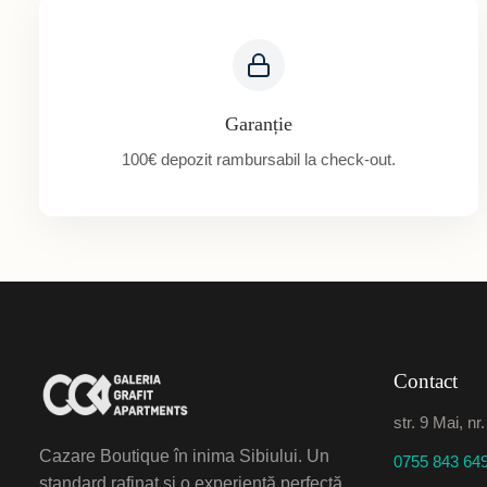
Garanție
100€ depozit rambursabil la check-out.
Contact
str. 9 Mai, nr
Cazare Boutique în inima Sibiului. Un
0755 843 64
standard rafinat și o experiență perfectă