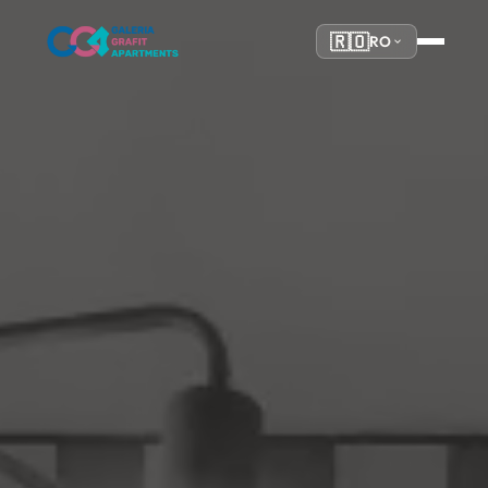
🇷🇴
RO