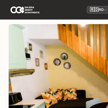
🇷🇴
RO