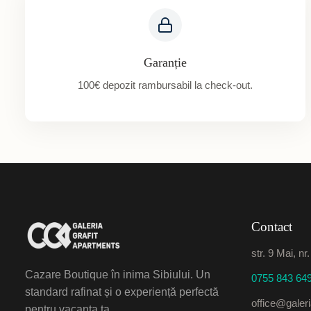
Garanție
100€ depozit rambursabil la check-out.
Contact
str. 9 Mai, nr
Cazare Boutique în inima Sibiului. Un
0755 843 64
standard rafinat și o experiență perfectă
office@galeria
pentru vacanța ta.