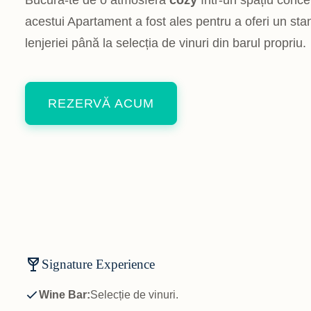
Bucură-te de o atmosferă
cozy
într-un spațiu concep
acestui Apartament a fost ales pentru a oferi un sta
lenjeriei până la selecția de vinuri din barul propriu.
REZERVĂ ACUM
Signature Experience
Wine Bar:
Selecție de vinuri.