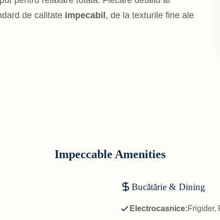
ut pentru relaxare totală. Fiecare detaliu al
ndard de calitate
impecabil
, de la texturile fine ale
Impeccable Amenities
Bucătărie & Dining
Electrocasnice:
Frigider,