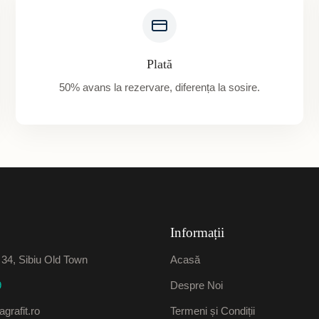
Plată
50% avans la rezervare, diferența la sosire.
Informații
. 34, Sibiu Old Town
Acasă
9
Despre Noi
grafit.ro
Termeni și Condiții